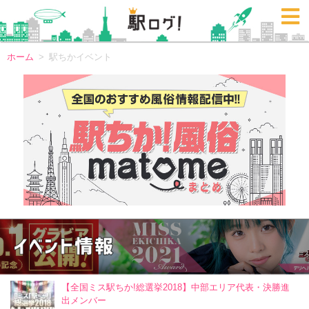
ホーム
駅ちかイベント
【全国ミス駅ちか!総選挙2018】中部エリア代表・決勝進
出メンバー