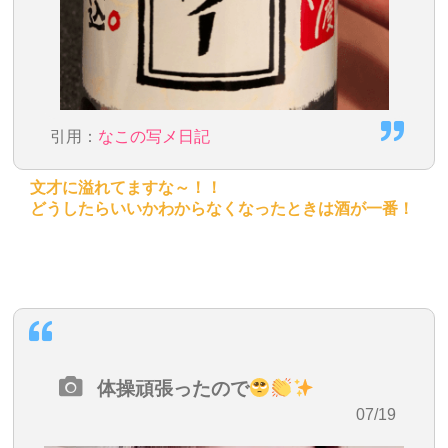
引用：
なこの写メ日記
文才に溢れてますな～！！
どうしたらいいかわからなくなったときは酒が一番！
体操頑張ったので
・07/19
12:09