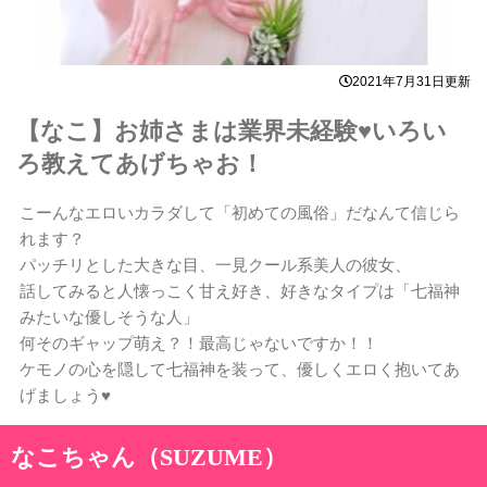
2021年7月31日更新
【なこ】お姉さまは業界未経験♥いろい
ろ教えてあげちゃお！
こーんなエロいカラダして「初めての風俗」だなんて信じら
れます？
パッチリとした大きな目、一見クール系美人の彼女、
話してみると人懐っこく甘え好き、好きなタイプは「七福神
みたいな優しそうな人」
何そのギャップ萌え？！最高じゃないですか！！
ケモノの心を隠して七福神を装って、優しくエロく抱いてあ
げましょう♥
なこちゃん（SUZUME）