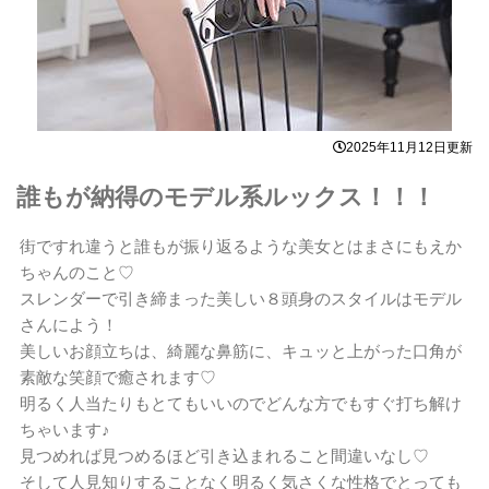
2025年11月12日更新
誰もが納得のモデル系ルックス！！！
街ですれ違うと誰もが振り返るような美女とはまさにもえか
ちゃんのこと♡
スレンダーで引き締まった美しい８頭身のスタイルはモデル
さんによう！
美しいお顔立ちは、綺麗な鼻筋に、キュッと上がった口角が
素敵な笑顔で癒されます♡
明るく人当たりもとてもいいのでどんな方でもすぐ打ち解け
ちゃいます♪
見つめれば見つめるほど引き込まれること間違いなし♡
そして人見知りすることなく明るく気さくな性格でとっても