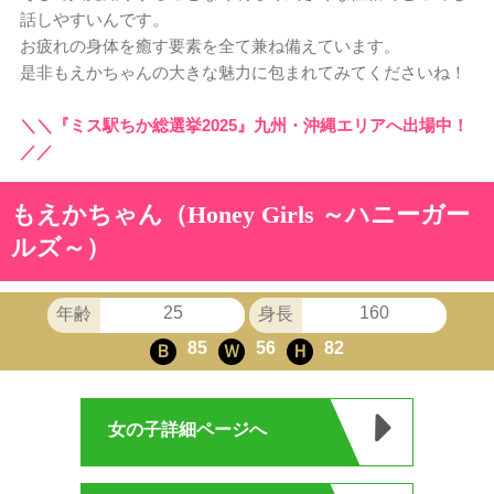
話しやすいんです。
お疲れの身体を癒す要素を全て兼ね備えています。
是非もえかちゃんの大きな魅力に包まれてみてくださいね！
＼＼『ミス駅ちか総選挙2025』九州・沖縄エリアへ出場中！
／／
もえかちゃん（Honey Girls ～ハニーガー
ルズ～）
25
160
年齢
身長
85
56
82
Ｂ
Ｗ
Ｈ
女の子詳細ページへ