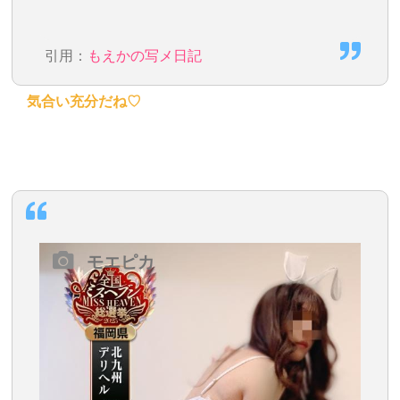
引用：
もえかの写メ日記
気合い充分だね♡
モエピカ